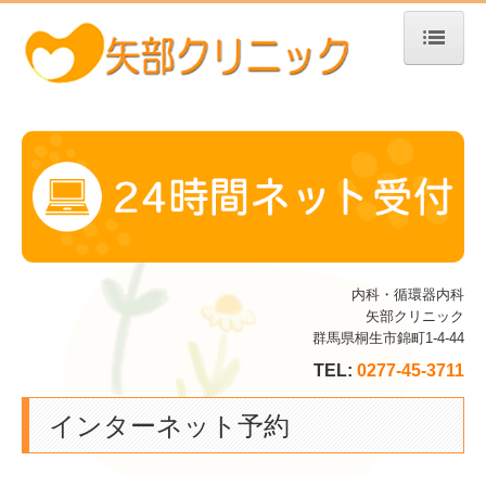
ホーム
お知らせ
医師のご紹介
当院のご案内
交通案内
内科・循環器内科
初診の方へ
矢部クリニック
群馬県桐生市錦町1-4-44
リンク集
TEL:
0277-45-3711
院長のつぶやき
インターネット予約
インターネット予約
カード決済